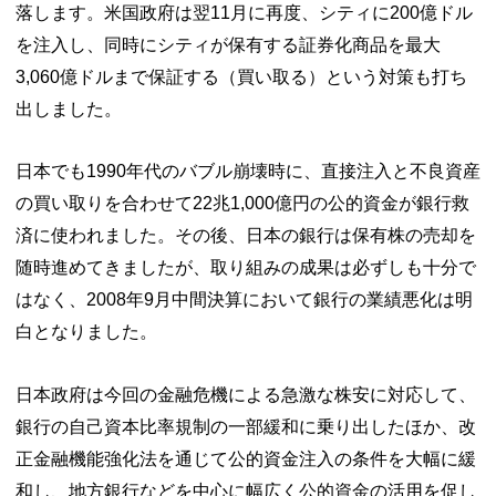
落します。米国政府は翌11月に再度、シティに200億ドル
を注入し、同時にシティが保有する証券化商品を最大
3,060億ドルまで保証する（買い取る）という対策も打ち
出しました。
日本でも1990年代のバブル崩壊時に、直接注入と不良資産
の買い取りを合わせて22兆1,000億円の公的資金が銀行救
済に使われました。その後、日本の銀行は保有株の売却を
随時進めてきましたが、取り組みの成果は必ずしも十分で
はなく、2008年9月中間決算において銀行の業績悪化は明
白となりました。
日本政府は今回の金融危機による急激な株安に対応して、
銀行の自己資本比率規制の一部緩和に乗り出したほか、改
正金融機能強化法を通じて公的資金注入の条件を大幅に緩
和し、地方銀行などを中心に幅広く公的資金の活用を促し