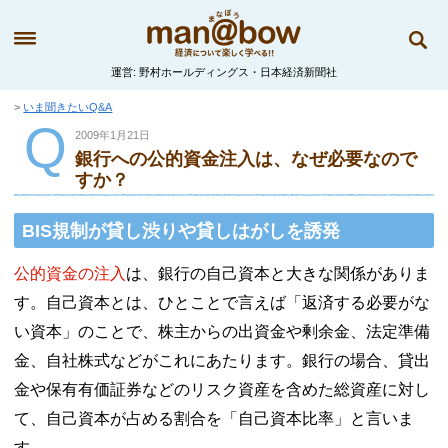
運営
野村ホールディングス・日本経済新聞社
いま聞きたいQ&A
Q
2009年1月21日
銀行への公的資金注入は、なぜ必要なので
すか？
BIS規制が貸し渋りや貸しはがしを誘発
公的資金の注入
は、銀行の自己資本と大きな関係がありま
す。自己資本とは、ひとことで言えば「返済する必要がな
い資本」のことで、株主からの出資金や剰余金、法定準備
金、自社株式などがこれにあたります。銀行の場合、貸出
金や保有有価証券などのリスク資産を含めた総資産に対し
て、自己資本が占める割合を「自己資本比率」と言いま
す。