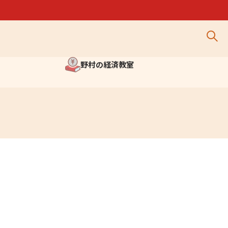
野村の経済教室
 TOP
野村の金融経済教育 TOP
ーグとは
出張授業
学習教材
出版物