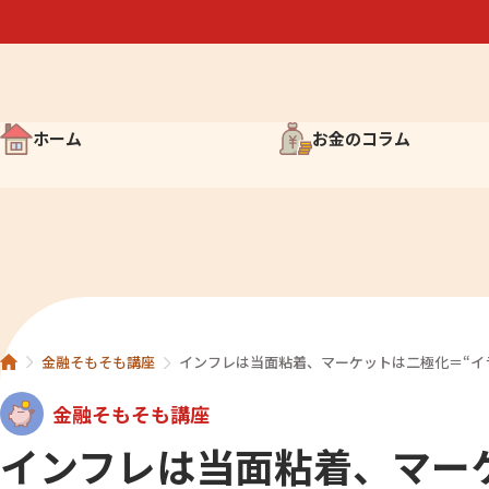
ホーム
お金のコラム
お金について考えよう
お金の歴史 雑学コラム
マンガでわかる経済入門
わかっておきたい投資のこ
金融そもそも講座
インフレは当面粘着、マーケットは二極化＝“イ
簡単？難しい？株知識
金融そもそも講座
インフレは当面粘着、マー
世界の取引所を知ろう