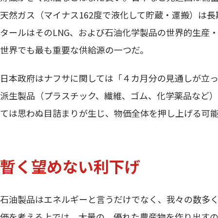
天然ガス（マイナス162度で液化して貯蔵・運搬）は
タールはそのLNG、および石油化学製品の世界的生産
世界でも最も重要な供給源の一つだ。
日本政府はナフサに関しては「４カ月分の見通しが立っ
派生製品（プラスチック、繊維、ゴム、化学薬品など）
ては思わぬ目詰まりが生じ、物価全体を押し上げる可
暫く望めない利下げ
石油製品はエネルギーと言うだけでなく、我々の数多
価を考える上では、大量の、優れた農産物を作り出す