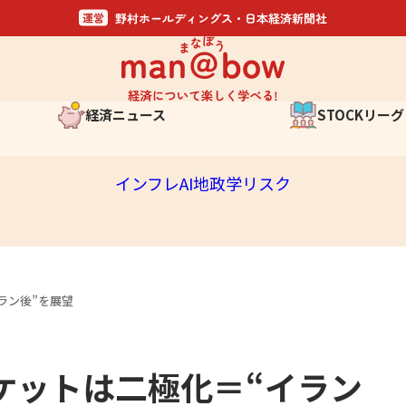
経済ニュース
STOCKリーグ
金融そもそも講座
日経STOCKリーグ
インフレ
AI
地政学リスク
日経STOCKリ
いま聞きたいQ&A
応募概要
スケジュール
と
実施記録
ラン後”を展望
ケットは二極化＝“イラン