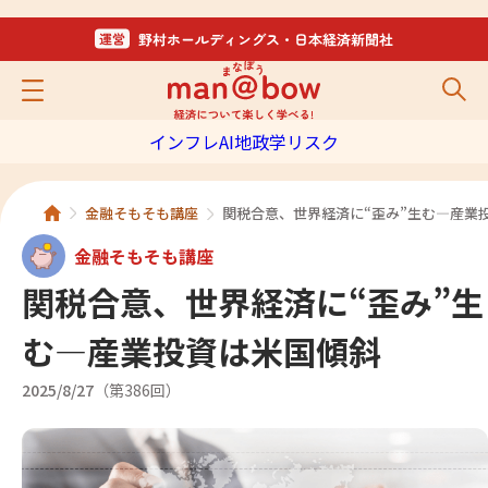
インフレ
AI
地政学リスク
金融そもそも講座
関税合意、世界経済に“歪み”生む—産業
金融そもそも講座
関税合意、世界経済に“歪み”生
む—産業投資は米国傾斜
2025/8/27
第386回