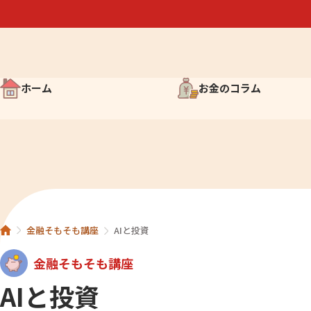
ホーム
お金のコラム
お金について考えよう
お金の歴史 雑学コラム
マンガでわかる経済入門
わかっておきたい投資のこ
金融そもそも講座
AIと投資
簡単？難しい？株知識
金融そもそも講座
AIと投資
世界の取引所を知ろう