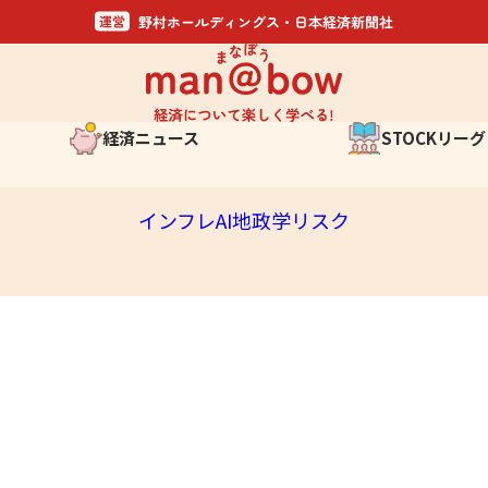
経済ニュース
STOCKリーグ
金融そもそも講座
日経STOCKリーグ
インフレ
AI
地政学リスク
日経STOCKリ
いま聞きたいQ&A
応募概要
スケジュール
と
実施記録