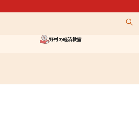
野村の経済教室
 TOP
野村の金融経済教育 TOP
ーグとは
出張授業
学習教材
出版物