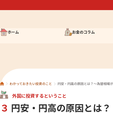
ホーム
お金のコラム
お金について考えよう
お金の歴史 雑学コラム
マンガでわかる経済入門
わかっておきたい投資のこ
わかっておきたい投資のこと
円安・円高の原因とは？～為替相場
簡単？難しい？株知識
外国に投資するということ
３
円安・円高の原因とは？
世界の取引所を知ろう