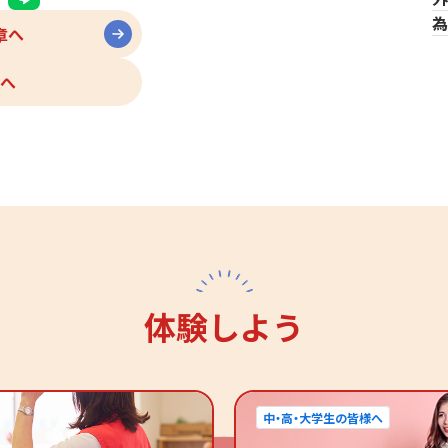
為
章へ
へ
体験しよう
中・高・大学生の皆様へ