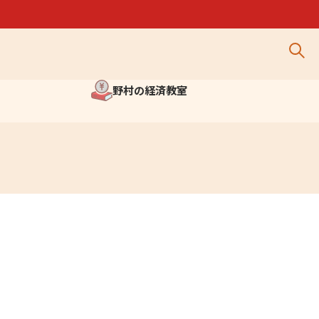
野村の経済教室
 TOP
野村の金融経済教育 TOP
ーグとは
出張授業
学習教材
出版物