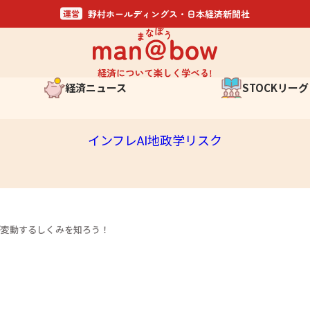
経済ニュース
STOCKリーグ
金融そもそも講座
日経STOCKリーグ
インフレ
AI
地政学リスク
日経STOCKリ
いま聞きたいQ&A
応募概要
スケジュール
と
実施記録
が変動するしくみを知ろう！