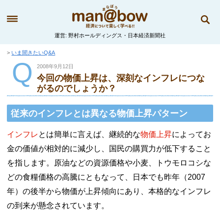
運営
野村ホールディングス・日本経済新聞社
いま聞きたいQ&A
Q
2008年9月12日
今回の物価上昇は、深刻なインフレにつな
がるのでしょうか？
従来のインフレとは異なる物価上昇パターン
インフレ
とは簡単に言えば、継続的な
物価上昇
によってお
金の価値が相対的に減少し、国民の購買力が低下すること
を指します。原油などの資源価格や小麦、トウモロコシな
どの食糧価格の高騰にともなって、日本でも昨年（2007
年）の後半から物価が上昇傾向にあり、本格的なインフレ
の到来が懸念されています。