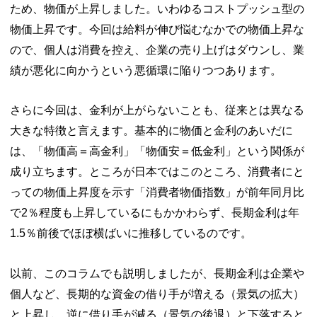
ため、物価が上昇しました。いわゆるコストプッシュ型の
物価上昇です。今回は給料が伸び悩むなかでの物価上昇な
ので、個人は消費を控え、企業の売り上げはダウンし、業
績が悪化に向かうという悪循環に陥りつつあります。
さらに今回は、金利が上がらないことも、従来とは異なる
大きな特徴と言えます。基本的に物価と金利のあいだに
は、「物価高＝高金利」「物価安＝低金利」という関係が
成り立ちます。ところが日本ではこのところ、消費者にと
っての物価上昇度を示す「消費者物価指数」が前年同月比
で2％程度も上昇しているにもかかわらず、長期金利は年
1.5％前後でほぼ横ばいに推移しているのです。
以前、このコラムでも説明しましたが、長期金利は企業や
個人など、長期的な資金の借り手が増える（景気の拡大）
と上昇し、逆に借り手が減る（景気の後退）と下落すると