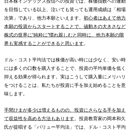
日本株インデックス投信への投資では、株価指数への連動
を目指している以上、泣いても笑っても運用成績は「相場
次第」であり、他力本願といえます。
初心者はあえて他力
本願の投資からスタートすることで、値動きの大きさなど
株式の世界に“純粋に”慣れ親しむと同時に、他力本願の限
界も実感することができると思います
。
ドル・コスト平均法では株価が高い時には少なく、安い時
には多くの口数を購入することで、投資の平均単価を低く
抑える効果が得られます。実はこうして購入量にメリハリ
をつけることは、私たちが投資に手を加え始めることを意
味します。
手間ひまが多少は増えるものの、投資にさらなる手を加え
て収益性を高める方法もあります
。投資教育家の岡本和久
氏が提唱する「バリュー平均法」では、ドル・コスト平均