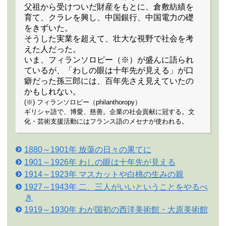
父祖から受けついだ財産をもとに、倉敷紡績を
育て、クラレを興し、中国銀行、中国電力の礎
をきずいた。
そうした実業を超えて、壮大な視野で社会を考
えた人だった。
いま、フィランソロピー（※）が盛んに語られ
ているが、「わしの眼は十年先が見える」が口
癖だった孫三郎には、百年先さえ見えていたの
かもしれない。
(※) フィランソロピー（philanthoropy）
ギリシャ語で、博愛、慈善。企業の社会貢献に冠する。文
化・芸術支援活動にはフランス語のメセナが使われる。
1880～1901年 放蕩の日々の果てに
1901～1926年 わしの眼は十年先が見える
1914～1923年 マスカットや白桃の生みの親
1927～1943年 二、三人がいいということをやるべ
き
1919～1930年 わが国初の西洋美術館・大原美術館