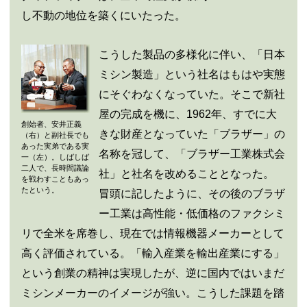
し不動の地位を築くにいたった。
こうした製品の多様化に伴い、「日本
ミシン製造」という社名はもはや実態
にそぐわなくなっていた。そこで新社
屋の完成を機に、1962年、すでに大
創始者、安井正義
きな財産となっていた「ブラザー」の
（右）と副社長でも
あった実弟である実
名称を冠して、「ブラザー工業株式会
一（左）。しばしば
二人で、長時間議論
社」と社名を改めることとなった。
を戦わすこともあっ
たという。
冒頭に記したように、その後のブラザ
ー工業は高性能・低価格のファクシミ
リで全米を席巻し、現在では情報機器メーカーとして
高く評価されている。「輸入産業を輸出産業にする」
という創業の精神は実現したが、逆に国内ではいまだ
ミシンメーカーのイメージが強い。こうした課題を踏