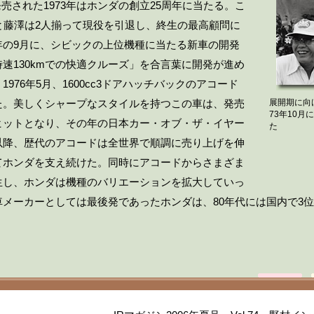
発売された1973年はホンダの創立25周年に当たる。こ
と藤澤は2人揃って現役を引退し、終生の最高顧問に
年の9月に、シビックの上位機種に当たる新車の開発
速130kmでの快適クルーズ」を合言葉に開発が進め
976年5月、1600cc3ドアハッチバックのアコード
た。美しくシャープなスタイルを持つこの車は、発売
展開期に向
73年10
ヒットとなり、その年の日本カー・オブ・ザ・イヤー
た
以降、歴代のアコードは全世界で順調に売り上げを伸
てホンダを支え続けた。同時にアコードからさまざま
生し、ホンダは機種のバリエーションを拡大していっ
車メーカーとしては最後発であったホンダは、80年代には国内で3