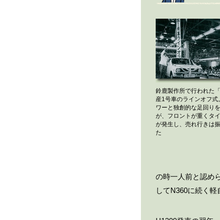
鈴鹿製作所で行われた「H
産1号車のラインオフ式
ワーと独創的な足回り
が、フロントが重くタ
が発生し、売れ行きは
た
の時一人前と認め
してN360に続く