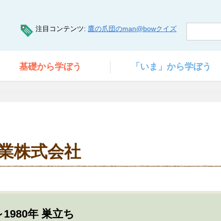
注目コンテンツ
鷹の爪団のman@bowクイズ
基礎
から学ぼう
「いま」
から学ぼう
業株式会社
～1980年 巣立ち