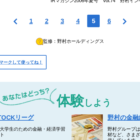
IRマガジン2006年夏号 Vol.74 野
1
2
3
4
5
6
監修：野村ホールディングス
マークして使ってね！
野村ホールディングス
体験
しよう
TOCKリーグ
野村の金融
大学生のための金融・経済学習
野村グループ
ト
材など、さま