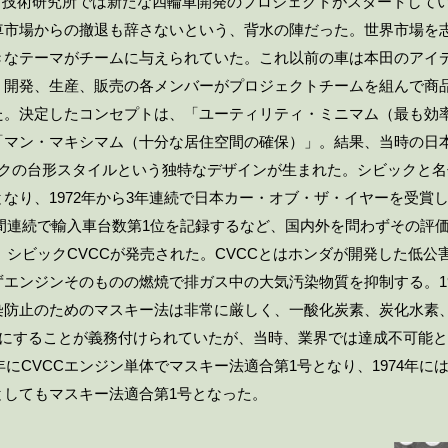
年、技術研究所では新たな四輪車開発のプロジェクトがスタートして
車市場からの撤退も辞さないという、背水の陣だった。世界市場を
きなテーマがチームに与えられていた。これ以前の車は本田のアイ
、開発、生産、販売の各メンバーがプロジェクトチームを組んで商
た。決定したコンセプトは、「ユーティリティ・ミニマム（最も効
「マン・マキシマム（十分な居住空間の確保）」。結果、当時の日
ックの台形スタイルという独特なデザインが生まれた。シビックと
なり、1972年から3年連続で日本カー・オブ・ザ・イヤーを受賞
カ月間連続で輸入車台数第1位を記録するなど、国内外を問わずその評
2月、シビックCVCCが発売された。CVCCとはホンダが開発した低
エンジンそのものの燃焼で排ガス中の大気汚染物質を抑制する。19
染防止のためのマスキー法は非常に厳しく、一酸化炭素、炭化水素
の1にすることが義務付けられていたが、当時、業界では達成不可能
2年にCVCCエンジン単体でマスキー法適合第1号となり、1974年に
としてもマスキー法適合第1号となった。