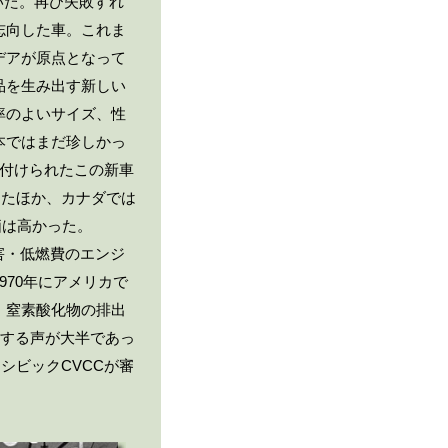
いた。再び失敗すれ
志向した車。これま
デアが原点となって
品を生み出す新しい
率のよいサイズ、性
本ではまだ珍しかっ
名付けられたこの新車
したほか、カナダでは
価は高かった。
公害・低燃費のエンジ
70年にアメリカで
、窒素酸化物の排出
とする声が大半であっ
はシビックCVCCが審