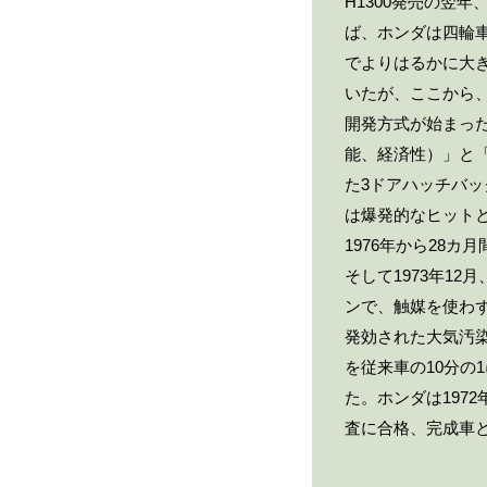
H1300発売の翌
ば、ホンダは四輪
でよりはるかに大
いたが、ここから
開発方式が始まっ
能、経済性）」と
た3ドアハッチバ
は爆発的なヒットと
1976年から28
そして1973年1
ンで、触媒を使わず
発効された大気汚
を従来車の10分
た。ホンダは197
査に合格、完成車