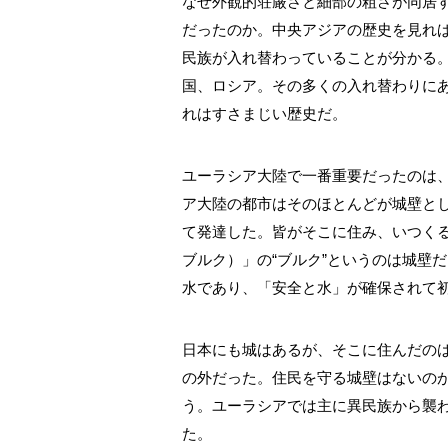
なぜ外観的荘厳さと細部の粗さが同居
だったのか。中央アジアの歴史を見れば
民族が入れ替わっていることが分かる
国、ロシア。その多くの入れ替わりに
れはすさまじい歴史だ。
ユーラシア大陸で一番重要だったのは
ア大陸の都市はそのほとんどが城壁と
て発達した。皆がそこに住み、いつくる
ブルク）」の“ブルク”というのは城壁
水であり、「安全と水」が確保されて
日本にも城はあるが、そこに住んだの
の外だった。住民を守る城壁はないの
う。ユーラシアでは主に異民族から襲
た。