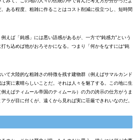
いてみて、この地の人々の伝統の中で育んだ考え方が分かったよ
だ。ある程度、粗雑に作ることはコスト削減に役立つし、短時間
例えば「鈍感」には悪い語感があるが、一方で“鈍感力”という
に打ち込めば他がおろそかになる。つまり「何かをなすには“鈍
おいて大陸的な粗雑さの特徴を残す建物群（例えばサマルカンド
成は実に素晴らしいことだ。それは人々を魅了する。この地に生
（例えばティムール帝国のティムール）の力の誇示の仕方がうま
とアラが目に付くが、遠くから見れば実に荘厳できれいなのだ。