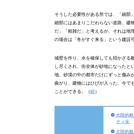
そうした必要性がある所では、「細部
細部にはあまりこだわらない道路、建
だ」「粗雑だ」と考えるが、それは地
の場合は「冬がすぐ来る」という建設
城壁を作り、水を確保しても招かざる
し尽くされ、街全体が砂地になったと
地、砂漠の中の都市だけにずっと傷み
曲がり、建物にはひびが入った。今で
ことができる。（
続
）
大陸的粗
ティ化
大陸的粗