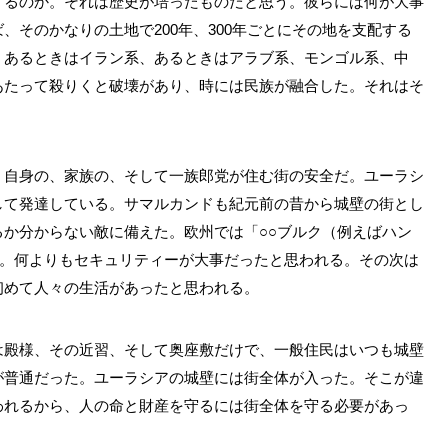
するのか。それは歴史が培ったものだと思う。彼らには何が大事
、そのかなりの土地で200年、300年ごとにその地を支配する
。あるときはイラン系、あるときはアラブ系、モンゴル系、中
あたって殺りくと破壊があり、時には民族が融合した。それはそ
、自身の、家族の、そして一族郎党が住む街の安全だ。ユーラシ
して発達している。サマルカンドも紀元前の昔から城壁の街とし
か分からない敵に備えた。欧州では「○○ブルク（例えばハン
だ。何よりもセキュリティーが大事だったと思われる。その次は
初めて人々の生活があったと思われる。
は殿様、その近習、そして奥座敷だけで、一般住民はいつも城壁
が普通だった。ユーラシアの城壁には街全体が入った。そこが違
われるから、人の命と財産を守るには街全体を守る必要があっ