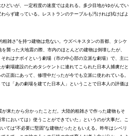
はひどいが、一定程度の速度では走れる。多少目地がゆがんでい
変わらず建っている。レストランのテーブルも汚ければ拭けばよ
的粗雑さ”を持つ建物は危ない。ウズベキスタンの首都、タシケ
同地を襲った大地震の際、市内のほとんどの建物は倒壊したが、
。それはナボイという劇場（市の中心部の立派な劇場）で、主に
たが劇場建設のためタシケントに連れてこられた日本人捕虜だと
ルの正面にあって、修理中だったが今でも立派に使われている。
トでは「あの劇場を建てた日本人」ということで日本人の評価は
地震が来たから分かったことだ。大陸的粗雑さで作った建物もそ
通常においては）使うことができていた」というのが大事だ。こ
いては“不必要に堅固”な建物だったともいえる。昨年はシベリ