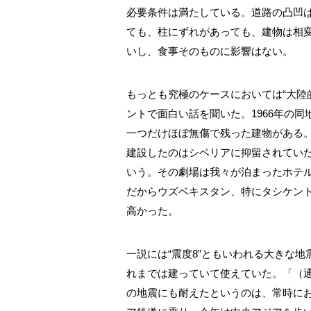
必要条件は満たしている。道路の凸凹
ても、柱にずれがあっても、建物は相
いし、食事そのものに影響はない。
もっとも究極のケースにおいては“大陸
ントで面白い話を聞いた。1966年の
一つだけほぼ無傷で残った建物がある
建設したのはシベリアに抑留されてい
いう。その劇場は我々が泊まったホテ
だからウズベキスタン、特にタシケン
高かった。
一説には“震度8”ともいわれる大きな
れまでは建っていて使えていた。「（
の地震にも耐えたというのは、常時にお