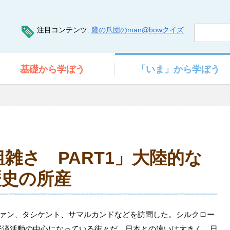
注目コンテンツ
鷹の爪団のman@bowクイズ
基礎
から学ぼう
「いま」
から学ぼう
粗雑さ PART1」大陸的な
歴史の所産
ファン、タシケント、サマルカンドなどを訪問した。シルクロー
経済活動の中心になっている街々だ。日本との違いは大きく、日