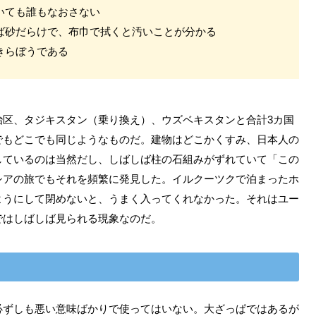
ていても誰もなおさない
しば砂だらけで、布巾で拭くと汚いことが分かる
っきらぼうである
治区、タジキスタン（乗り換え）、ウズベキスタンと合計3カ国
でもどこでも同じようなものだ。建物はどこかくすみ、日本人の
しているのは当然だし、しばしば柱の石組みがずれていて「この
シアの旅でもそれを頻繁に発見した。イルクーツクで泊まったホ
ようにして閉めないと、うまく入ってくれなかった。それはユー
ではしばしば見られる現象なのだ。
必ずしも悪い意味ばかりで使ってはいない。大ざっぱではあるが