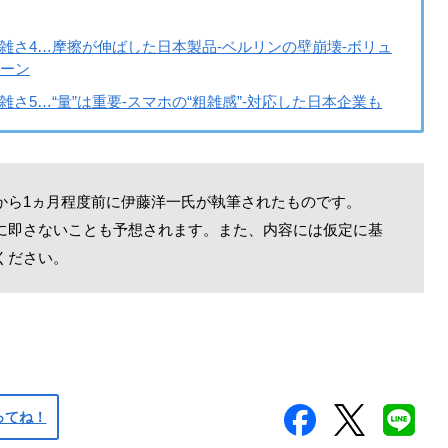
雑さ4…摩擦が伸ばした日本製品‐ベルリンの壁崩壊‐ボリュ
ーン
雑さ5…“量”は重要‐スマホの“粗雑感”‐対応した日本企業も
から1ヵ月程度前に伊藤洋一氏が執筆されたものです。
に即さないことも予想されます。また、内容には仮定に基
ください。
ってね！