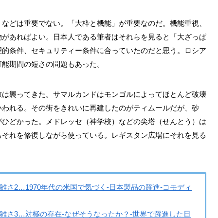
」などは重要でない。「大枠と機能」が重要なのだ。機能重視、
物があればよい。日本人である筆者はそれらを見ると「大ざっぱ
理的条件、セキュリティー条件に合っていたのだと思う。ロシア
可能期間の短さの問題もあった。
敵は襲ってきた。サマルカンドはモンゴルによってほとんど破壊
いわれる。その街をきれいに再建したのがティムールだが、砂
がひどかった。メドレッセ（神学校）などの尖塔（せんとう）は
もそれを修復しながら使っている。レギスタン広場にそれを見る
雑さ2…1970年代の米国で気づく‐日本製品の躍進‐コモディ
雑さ3…対極の存在‐なぜそうなったか？‐世界で躍進した日