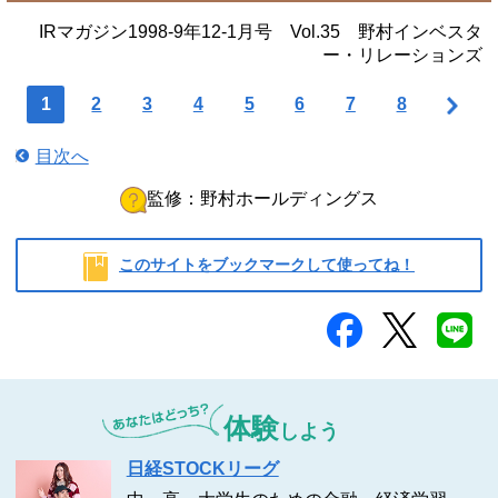
IRマガジン1998-9年12-1月号 Vol.35 野村インベスタ
ー・リレーションズ
1
2
3
4
5
6
7
8
目次へ
監修：野村ホールディングス
このサイトをブックマークして使ってね！
野村ホールディングス
体験
しよう
日経STOCKリーグ