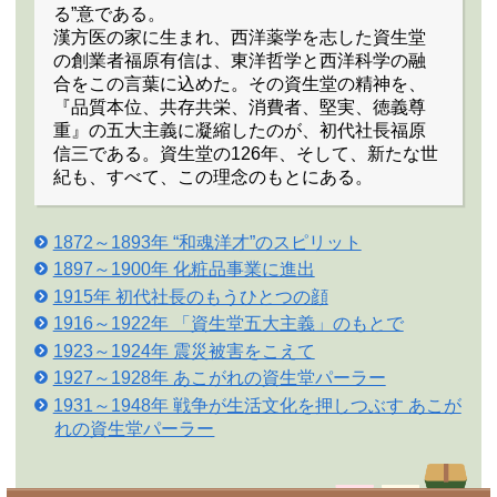
る”意である。
漢方医の家に生まれ、西洋薬学を志した資生堂
の創業者福原有信は、東洋哲学と西洋科学の融
合をこの言葉に込めた。その資生堂の精神を、
『品質本位、共存共栄、消費者、堅実、徳義尊
重』の五大主義に凝縮したのが、初代社長福原
信三である。資生堂の126年、そして、新たな世
紀も、すべて、この理念のもとにある。
1872～1893年 “和魂洋才”のスピリット
1897～1900年 化粧品事業に進出
1915年 初代社長のもうひとつの顔
1916～1922年 「資生堂五大主義」のもとで
1923～1924年 震災被害をこえて
1927～1928年 あこがれの資生堂パーラー
1931～1948年 戦争が生活文化を押しつぶす あこが
れの資生堂パーラー